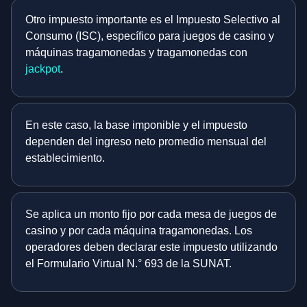
Otro impuesto importante es el Impuesto Selectivo al
Consumo (ISC), específico para juegos de casino y
máquinas tragamonedas y tragamonedas con
jackpot
.
En este caso, la base imponible y el impuesto
dependen del ingreso neto promedio mensual del
establecimiento.
Se aplica un monto fijo por cada mesa de juegos de
casino y por cada máquina tragamonedas. Los
operadores deben declarar este impuesto utilizando
el Formulario Virtual N.° 693 de la SUNAT.