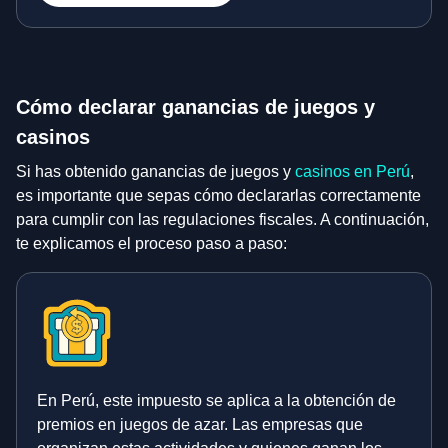
Cómo declarar ganancias de juegos y
casinos
Si has obtenido ganancias de juegos y
casinos en Perú
,
es importante que sepas cómo declararlas correctamente
para cumplir con las regulaciones fiscales. A continuación,
te explicamos el proceso paso a paso:
En Perú, este impuesto se aplica a la obtención de
premios en juegos de azar. Las empresas que