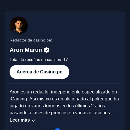
Redactor de casino.pe:
Aron Maruri
Total de reseñas de casinos:
17
Acerca de Casino.pe
Aron es un redactor independiente especializado en
iGaming. Así mismo es un aficionado al poker que ha
jugado en varios torneos en los últimos 2 años,
pasando a fases de premios en varias ocasiones.
Como redactor de
Casino.pe
Aron comparte con
Leer más
nuestros lectores consejos expertos y análisis