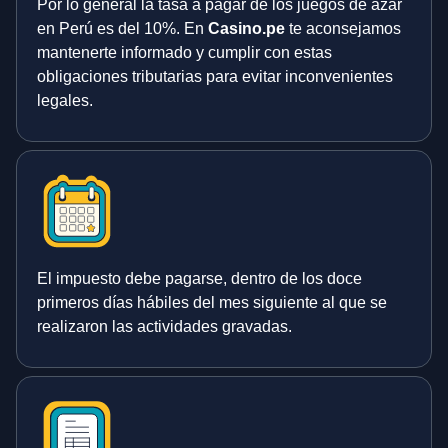
Por lo general la tasa a pagar de los juegos de azar
en Perú es del 10%. En
Casino.pe
te aconsejamos
mantenerte informado y cumplir con estas
obligaciones tributarias para evitar inconvenientes
legales.
El impuesto debe pagarse, dentro de los doce
primeros días hábiles del mes siguiente al que se
realizaron las actividades gravadas.