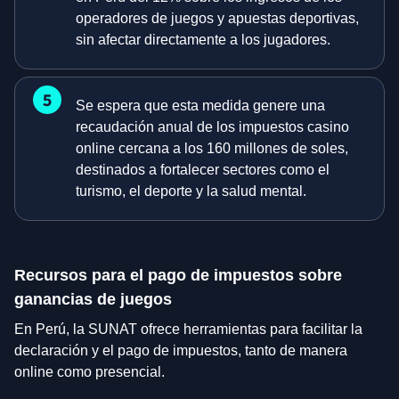
operadores de juegos y apuestas deportivas,
sin afectar directamente a los jugadores.
Se espera que esta medida genere una
recaudación anual de los impuestos casino
online cercana a los 160 millones de soles,
destinados a fortalecer sectores como el
turismo, el deporte y la salud mental.
Recursos para el pago de impuestos sobre
ganancias de juegos
En Perú, la SUNAT ofrece herramientas para facilitar la
declaración y el pago de impuestos, tanto de manera
online como presencial.