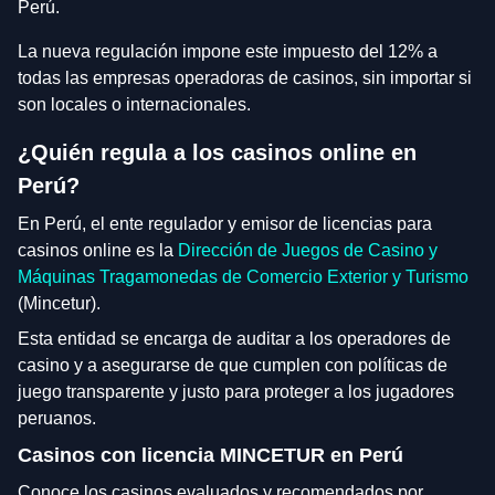
Perú.
La nueva regulación impone este impuesto del 12% a
todas las empresas operadoras de casinos, sin importar si
son locales o internacionales.
¿Quién regula a los casinos online en
Perú?
En Perú, el ente regulador y emisor de licencias para
casinos online es la
Dirección de Juegos de Casino y
Máquinas Tragamonedas de Comercio Exterior y Turismo
(Mincetur).
Esta entidad se encarga de auditar a los operadores de
casino y a asegurarse de que cumplen con políticas de
juego transparente y justo para proteger a los jugadores
peruanos.
Casinos con licencia MINCETUR en Perú
Conoce los casinos evaluados y recomendados por