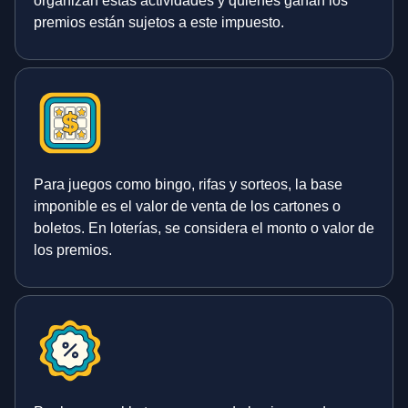
organizan estas actividades y quienes ganan los
premios están sujetos a este impuesto.
Para juegos como bingo, rifas y sorteos, la base
imponible es el valor de venta de los cartones o
boletos. En loterías, se considera el monto o valor de
los premios.