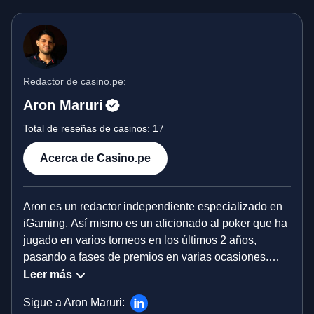
Redactor de casino.pe:
Aron Maruri
Total de reseñas de casinos:
17
Acerca de Casino.pe
Aron es un redactor independiente especializado en
iGaming. Así mismo es un aficionado al poker que ha
jugado en varios torneos en los últimos 2 años,
pasando a fases de premios en varias ocasiones.
Como redactor de
Casino.pe
Aron comparte con
Leer más
nuestros lectores consejos expertos y análisis
Sigue a Aron Maruri:
completos sobre los juegos, la selección de bonos y