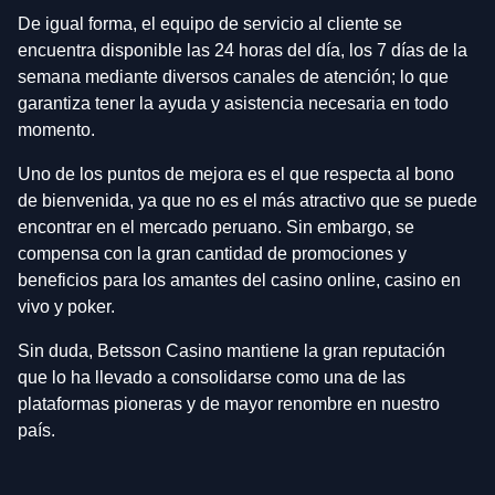
De igual forma, el equipo de servicio al cliente se
encuentra disponible las 24 horas del día, los 7 días de la
semana mediante diversos canales de atención; lo que
garantiza tener la ayuda y asistencia necesaria en todo
momento.
Uno de los puntos de mejora es el que respecta al bono
de bienvenida, ya que no es el más atractivo que se puede
encontrar en el mercado peruano. Sin embargo, se
compensa con la gran cantidad de promociones y
beneficios para los amantes del casino online, casino en
vivo y poker.
Sin duda, Betsson Casino mantiene la gran reputación
que lo ha llevado a consolidarse como una de las
plataformas pioneras y de mayor renombre en nuestro
país.