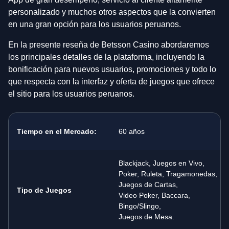
personalizado y muchos otros aspectos que la convierten
en una gran opción para los usuarios peruanos.
En la presente reseña de Betsson Casino abordaremos
los principales detalles de la plataforma, incluyendo la
bonificación para nuevos usuarios, promociones y todo lo
que respecta con la interfaz y oferta de juegos que ofrece
el sitio para los usuarios peruanos.
Tiempo en el Mercado:
60 años
Blackjack,
Juegos en Vivo,
Poker,
Ruleta,
Tragamonedas,
Juegos de Cartas,
Tipo de Juegos
Video Poker,
Baccara,
Bingo/Slingo,
Juegos de Mesa.