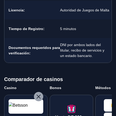
Licencia:
Autoridad de Juegos de Malta
Tiempo de Registro:
5 minutos
DNI por ambos lados del
Documentos requeridos para
titular, recibo de servicios y
verificación:
un estado bancario.
Comparador de casinos
Casino
Bonos
Métodos De