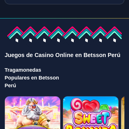
métodos para jugar con dinero real en los casinos
más renombrados.
Juegos de Casino Online en Betsson Perú
Tragamonedas
Populares en Betsson
Perú