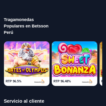
Tragamonedas
Populares en Betsson
Perú
RTP 96.5%
RTP 96.48%
RT
Servicio al cliente