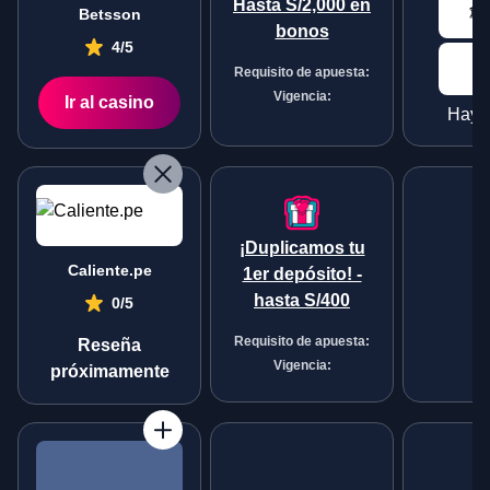
Hasta S/2,000 en
Betsson
bonos
4/5
Requisito de apuesta:
Vigencia:
Ir al casino
Hay 
¡Duplicamos tu
Caliente.pe
1er depósito! -
hasta S/400
0/5
Requisito de apuesta:
Reseña
Vigencia:
próximamente