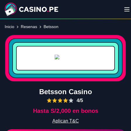
Inicio
resenas
betsson
Betsson Casino
4
/5
Hasta S/2,000 en bonos
Aplican T&C