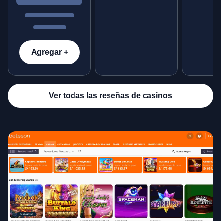
Agregar +
Ver todas las reseñas de casinos