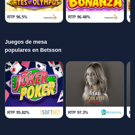
RTP 96.5%
RTP 96.48%
RT
Juegos de mesa
populares en Betsson
RTP 95.82%
RTP 97.3%
RT