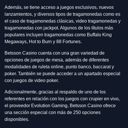
Además, se tiene acceso a juegos exclusivos, nuevos
lanzamientos, y diversos tipos de tragamonedas como es
el caso de tragamonedas clásicas, video tragamonedas y
tragamonedas con jackpot. Algunos de los títulos más
populares incluyen tragamonedas como Buffalo King
Megaways, Hot to Burn y 88 Fortunes.
Betsson Casino cuenta con una gran variedad de
opciones de juegos de mesa, además de diferentes
modalidades de ruleta online, punto banco, baccarat y
poker. También se puede acceder a un apartado especial
con juegos de video poker.
Adicionalmente, gracias al respaldo de uno de los
referentes en relación con los juegos con crupier en vivo,
el proveedor Evolution Gaming, Betsson Casino ofrece
una sección especial con más de 250 opciones
disponibles.