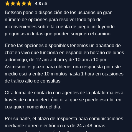
4.8
/
5
Betsson pone a disposición de los usuarios un gran
número de opciones para resolver todo tipo de
inconvenientes sobre la cuenta de juego, incluyendo
preguntas y dudas que pueden surgir en el camino.
Entre las opciones disponibles tenemos un apartado de
chat en vivo que funciona en español en horario de lunes
a domingo, de 12 am a 4 am y de 10 am a 10 pm.
Asimismo, el plazo para obtener una respuesta por este
medio oscila entre 10 minutos hasta 1 hora en ocasiones
de tráfico alto de consultas.
Otra forma de contacto con agentes de la plataforma es a
través de correo electrónico, al que se puede escribir en
cualquier momento del día.
Por su parte, el plazo de respuesta para comunicaciones
mediante correo electrónico es de 24 a 48 horas