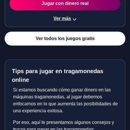
Jugar con dinero real
Ver más
Ver todos los juegos gratis
Tips para jugar en tragamonedas
online
Si estamos buscando cómo ganar dinero en las
máquinas tragamonedas, al jugar debemos
enfocarnos en lo que aumenta las posibilidades de
una experiencia exitosa.
Por eso, aquí te presentamos algunos consejos y
trucos para ganar en las tragamonedas: