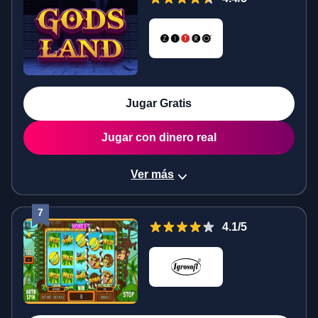
Jugar Gratis
Jugar con dinero real
Ver más
7
4.1
/5