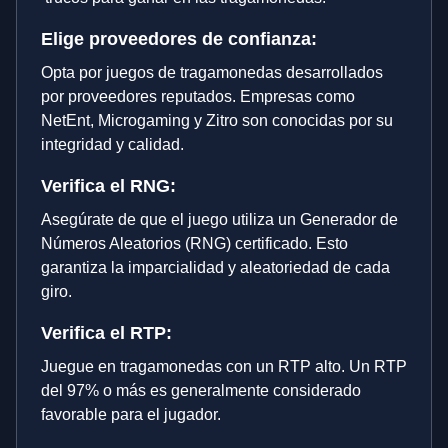
Elige proveedores de confianza:
Opta por juegos de tragamonedas desarrollados
por proveedores reputados. Empresas como
NetEnt, Microgaming y Zitro son conocidas por su
integridad y calidad.
Verifica el RNG:
Asegúrate de que el juego utiliza un Generador de
Números Aleatorios (RNG) certificado. Esto
garantiza la imparcialidad y aleatoriedad de cada
giro.
Verifica el RTP:
Juegue en tragamonedas con un RTP alto. Un RTP
del 97% o más es generalmente considerado
favorable para el jugador.