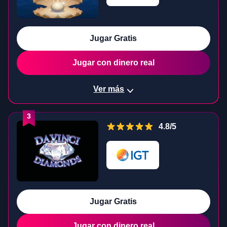
Jugar Gratis
Jugar con dinero real
Ver más
3
4.8
/5
Jugar Gratis
Jugar con dinero real