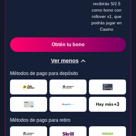
recibirás S/2.5
como bono con
rollover x1, que
podrás jugar en
Casino
Obtén tu bono
Ver menos
Métodos de pago para depósito
+3
Hay más
Métodos de pago para retiro