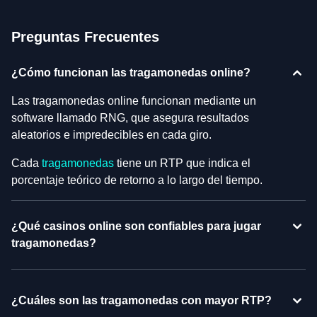
Preguntas Frecuentes
¿Cómo funcionan las tragamonedas online?
Las tragamonedas online funcionan mediante un
software llamado RNG, que asegura resultados
aleatorios e impredecibles en cada giro.
Cada
tragamonedas
tiene un RTP que indica el
porcentaje teórico de retorno a lo largo del tiempo.
¿Qué casinos online son confiables para jugar
tragamonedas?
¿Cuáles son las tragamonedas con mayor RTP?