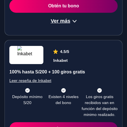
Obtén tu bono
Ver más
4.5/5
Inkabet
100% hasta S/200 + 100 giros gratis
Leer reseña de Inkabet
Depósito mínimo
Existen 4 niveles
Los giros gratis
S/20
del bono
recibidos van en
función del depósito
minimo realizado.