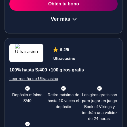
Obtén tu bono
Ver más
9.2/5
Ultracasino
100% hasta S/400 +100 giros gratis
Leer reseña de Ultracasino
Depósito mínimo
Retiro máximo de
Los giros gratis son
S/40
hasta 10 veces el
para jugar en juego
depósito
Book of Vikings y
tendrán una validez
de 24 horas.