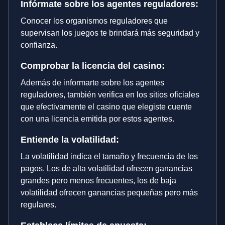
Infórmate sobre los agentes reguladores:
Conocer los organismos reguladores que
supervisan los juegos te brindará más seguridad y
confianza.
Comprobar la licencia del casino:
Además de informarte sobre los agentes
reguladores, también verifica en los sitios oficiales
que efectivamente el casino que elegiste cuente
con una licencia emitida por estos agentes.
Entiende la volatilidad:
La volatilidad indica el tamaño y frecuencia de los
pagos. Los de alta volatilidad ofrecen ganancias
grandes pero menos frecuentes, los de baja
volatilidad ofrecen ganancias pequeñas pero más
regulares.