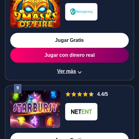
Jugar Gratis
Jugar con dinero real
Ver más
9
4.4
/5