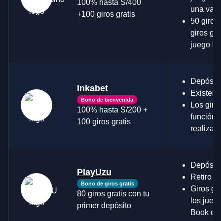
100% hasta S/400
una vali
+100 giros gratis
50 giros
giros gra
juego Bo
Depósit
Inkabet
Existen 
Bono de bienvenida
Los giro
100% hasta S/200 +
función 
100 giros gratis
realizad
Depósit
PlayUzu
Retiro m
Bono de giros gratis
Giros gr
80 giros gratis con tu
los jueg
primer depósito
Book of