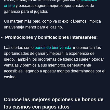
online
y baccarat sugiere mejores oportunidades de
ganancia para el jugador.
Un margen más bajo, como ya lo explicábamos, implica
una ventaja menor para el casino.
Promociones y bonificaciones interesantes:
Las ofertas como
bonos de bienvenida
incrementan las
oportunidades de ganar y mejoran la experiencia de
juego. También los programas de fidelidad suelen otorgar
ventajas y premios a sus miembros, generalmente
accesibles llegando a apostar montos determinados por el
casino.
Conoce las mejores opciones de bonos de
los casinos con pagos altos