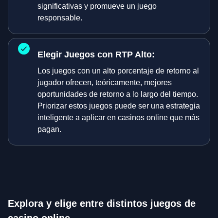
significativas y promueve un juego
responsable.
Elegir Juegos con RTP Alto:
Los juegos con un alto porcentaje de retorno al
jugador ofrecen, teóricamente, mejores
oportunidades de retorno a lo largo del tiempo.
Priorizar estos juegos puede ser una estrategia
inteligente a aplicar en casinos online que más
pagan.
Explora y elige entre distintos juegos de