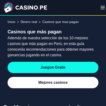
Inicio
dinero real
casinos que mas pagan
Casinos que más pagan
Además de nuestra selección de los 10 mejores
casinos que más pagan en Perú, en esta guía
conocerás recomendaciones para obtener mayores
ganancias jugando en el casino.
Juegos Gratis
Mejores casinos