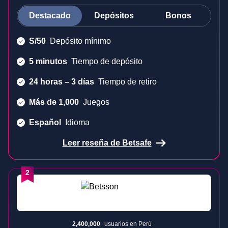
Destacado
Depósitos
Bonos
S/50
Depósito mínimo
5 minutos
Tiempo de depósito
24 horas – 3 días
Tiempo de retiro
Más de 1,000
Juegos
Español
Idioma
Leer reseña de Betsafe
2
2,400,000
usuarios en Perú