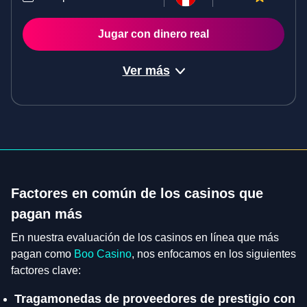
Jugar con dinero real
Ver más
Factores en común de los casinos que
pagan más
En nuestra evaluación de los casinos en línea que más
pagan como
Boo Casino
, nos enfocamos en los siguientes
factores clave:
Tragamonedas de proveedores de prestigio con