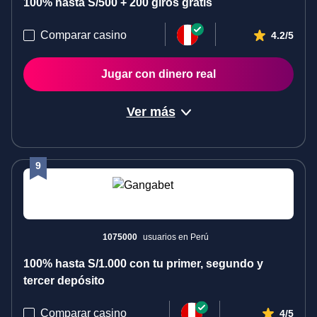
100% hasta S/500 + 200 giros gratis
Comparar casino
4.2/5
Jugar con dinero real
Ver más
9
1075000
usuarios en Perú
100% hasta S/1.000 con tu primer, segundo y
tercer depósito
Comparar casino
4/5