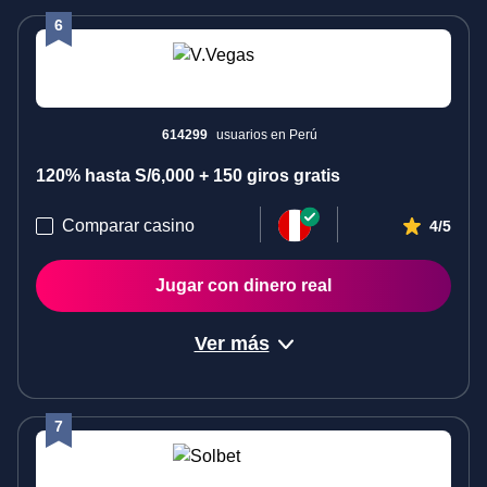
6
614299
usuarios en Perú
120% hasta S/6,000 + 150 giros gratis
Comparar casino
4/5
Jugar con dinero real
Ver más
7