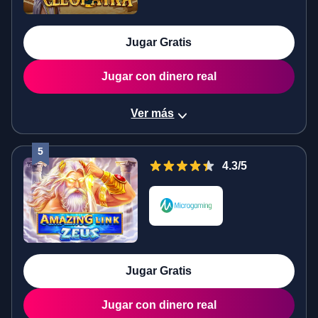
Jugar Gratis
Jugar con dinero real
Ver más
5
4.3
/5
Jugar Gratis
Jugar con dinero real