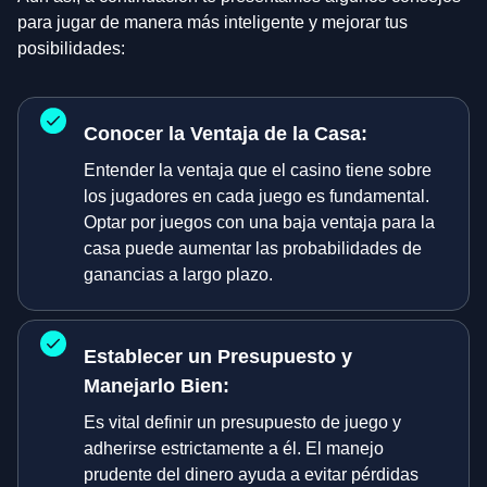
para jugar de manera más inteligente y mejorar tus
posibilidades:
Conocer la Ventaja de la Casa:
Entender la ventaja que el casino tiene sobre
los jugadores en cada juego es fundamental.
Optar por juegos con una baja ventaja para la
casa puede aumentar las probabilidades de
ganancias a largo plazo.
Establecer un Presupuesto y
Manejarlo Bien:
Es vital definir un presupuesto de juego y
adherirse estrictamente a él. El manejo
prudente del dinero ayuda a evitar pérdidas