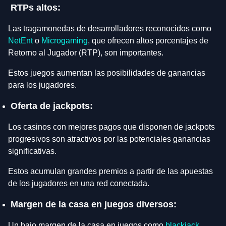
RTPs altos:
Las tragamonedas de desarrolladores reconocidos como
NetEnt
o
Microgaming
, que ofrecen altos porcentajes de
Retorno al Jugador (RTP), son importantes.
Estos juegos aumentan las posibilidades de ganancias
para los jugadores.
Oferta de jackpots:
Los casinos con mejores pagos que disponen de jackpots
progresivos son atractivos por las potenciales ganancias
significativas.
Estos acumulan grandes premios a partir de las apuestas
de los jugadores en una red conectada.
Margen de la casa en juegos diversos:
Un bajo margen de la casa en juegos como
blackjack