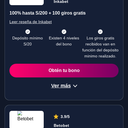
Inkabet
100% hasta S/200 + 100 giros gratis
Leer reseña de Inkabet
Depósito mínimo
Existen 4 niveles
Los giros gratis
S/20
del bono
recibidos van en
función del depósito
minimo realizado.
Obtén tu bono
Ver más
3.9/5
Betobet