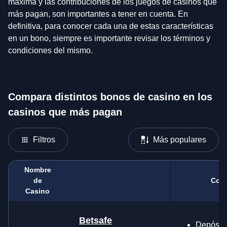
máxima y las contribuciones de los juegos de casinos que
más pagan, son importantes a tener en cuenta. En
definitiva, para conocer cada una de estas características
en un bono, siempre es importante revisar los términos y
condiciones del mismo.
Compara distintos bonos de casino en los
casinos que más pagan
Filtros
Más populares
Nombre
de
Cond
Casino
Betsafe
Depósit