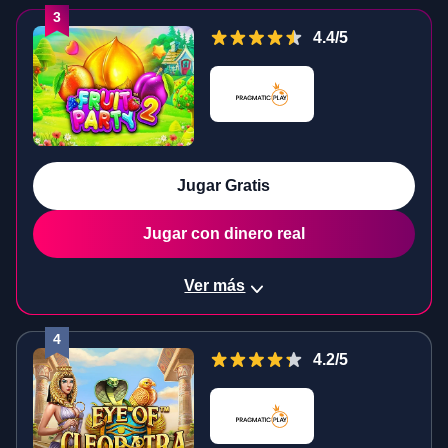
3
4.4
/5
Jugar Gratis
Jugar con dinero real
Ver más
4
4.2
/5