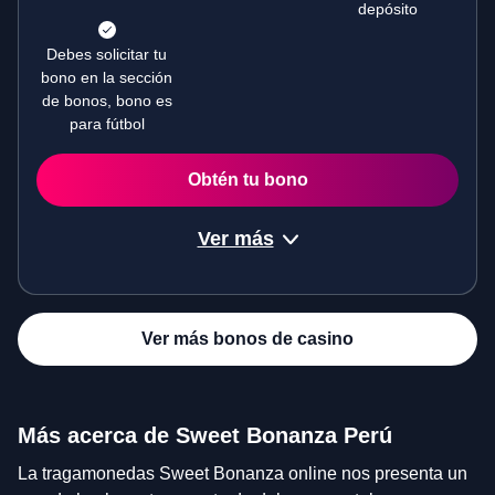
depósito
Debes solicitar tu
bono en la sección
de bonos, bono es
para fútbol
Obtén tu bono
Ver más
Ver más bonos de casino
Más acerca de Sweet Bonanza Perú
La tragamonedas Sweet Bonanza online nos presenta un