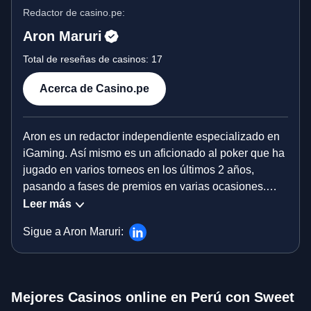
Redactor de casino.pe:
Aron Maruri
Total de reseñas de casinos:
17
Acerca de Casino.pe
Aron es un redactor independiente especializado en
iGaming. Así mismo es un aficionado al poker que ha
jugado en varios torneos en los últimos 2 años,
pasando a fases de premios en varias ocasiones.
Como redactor de
Casino.pe
Aron comparte con
Leer más
nuestros lectores consejos expertos y análisis
Sigue a Aron Maruri:
completos sobre los juegos, la selección de bonos y
métodos para jugar con dinero real en los casinos
más renombrados.
Mejores Casinos online en Perú con Sweet