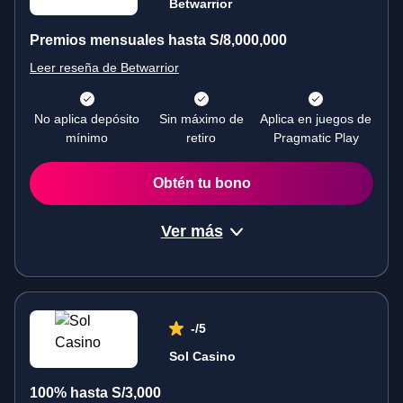
Betwarrior
Premios mensuales hasta S/8,000,000
Leer reseña de Betwarrior
No aplica depósito
Sin máximo de
Aplica en juegos de
mínimo
retiro
Pragmatic Play
Obtén tu bono
Ver más
-/5
Sol Casino
100% hasta S/3,000