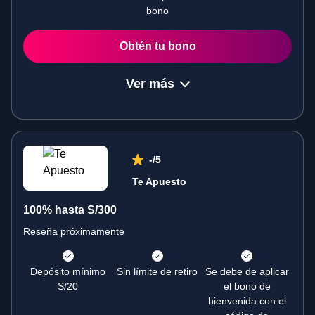
bono
Obtén tu bono
Ver más
-/5
Te Apuesto
100% hasta S/300
Reseña próximamente
Depósito mínimo
Sin límite de retiro
Se debe de aplicar
S/20
el bono de
bienvenida con el