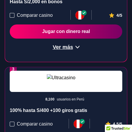
Hasta S/2,000 en bonos
Comparar casino
4/5
Jugar con dinero real
Ver más
3
8,100
usuarios en Perú
100% hasta S/400 +100 giros gratis
Comparar casino
4.5/5