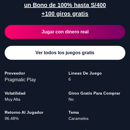
un Bono de 100% hasta S/400
+100 giros gratis
Jugar con dinero real
Ver todos los juegos gratis
Proveedor
Lineas De Juego
6
Pragmatic Play
Volatilidad
Giros Gratis Para Comprar
Muy Alta
No
Retorno Al Jugador
Tema
96.48%
Caramelos