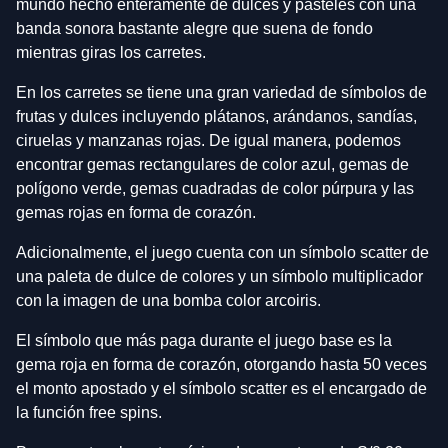
mundo hecho enteramente de dulces y pasteles con una
banda sonora bastante alegre que suena de fondo
mientras giras los carretes.
En los carretes se tiene una gran variedad de símbolos de
frutas y dulces incluyendo plátanos, arándanos, sandías,
ciruelas y manzanas rojas. De igual manera, podemos
encontrar gemas rectangulares de color azul, gemas de
polígono verde, gemas cuadradas de color púrpura y las
gemas rojas en forma de corazón.
Adicionalmente, el juego cuenta con un símbolo scatter de
una paleta de dulce de colores y un símbolo multiplicador
con la imagen de una bomba color arcoiris.
El símbolo que más paga durante el juego base es la
gema roja en forma de corazón, otorgando hasta 50 veces
el monto apostado y el símbolo scatter es el encargado de
la función free spins.