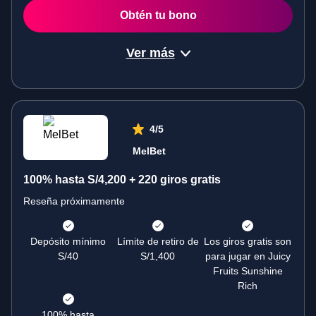
Obtén tu bono
Ver más
4/5
MelBet
100% hasta S/4,200 + 220 giros gratis
Reseña próximamente
Depósito mínimo
Límite de retiro de
Los giros gratis son
S/40
S/1,400
para jugar en Juicy
Fruits Sunshine
Rich
100% hasta