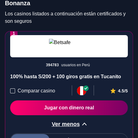
Bonanza
Los casinos listados a continuación están certificados y
son seguros
1
394783
usuarios en Perú
100% hasta S/200 + 100 giros gratis en Tucanito
Comparar casino
4.5/5
Jugar con dinero real
Ver menos