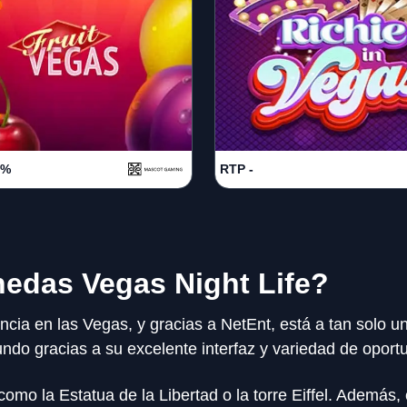
1%
RTP -
edas Vegas Night Life?
 en las Vegas, y gracias a NetEnt, está a tan solo un c
ndo gracias a su excelente interfaz y variedad de oport
como la Estatua de la Libertad o la torre Eiffel. Además