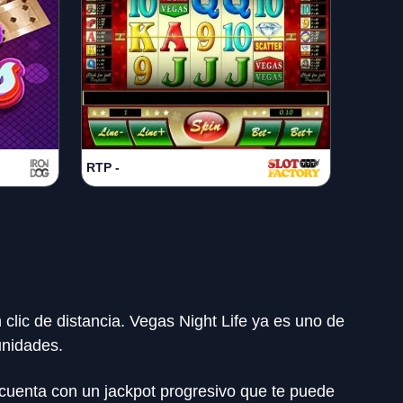
RTP -
RTP 94
lic de distancia. Vegas Night Life ya es uno de
unidades.
, cuenta con un jackpot progresivo que te puede