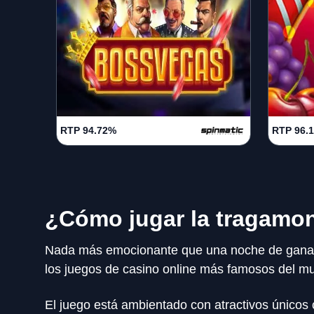
RTP 94.72%
RTP 96.
¿Cómo jugar la tragamon
Nada más emocionante que una noche de ganancia
los juegos de casino online más famosos del mu
El juego está ambientado con atractivos únicos 