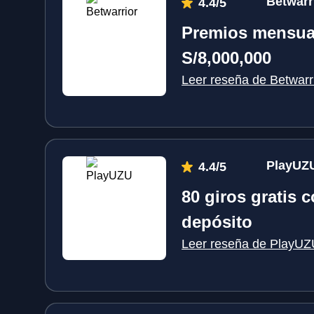
Betwarr
4.4/5
Premios mensua
S/8,000,000
Leer reseña de Betwarr
PlayUZ
4.4/5
80 giros gratis 
depósito
Leer reseña de PlayU