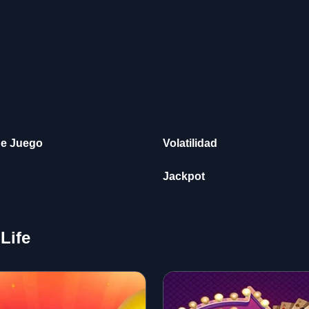
De Juego
Volatilidad
Jackpot
Life