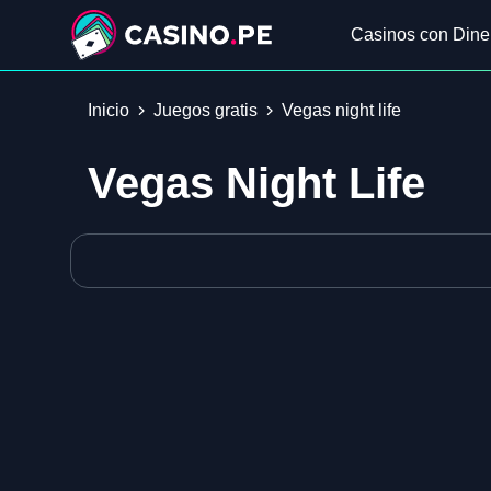
Casinos con Dine
Inicio
juegos gratis
vegas night life
Vegas Night Life