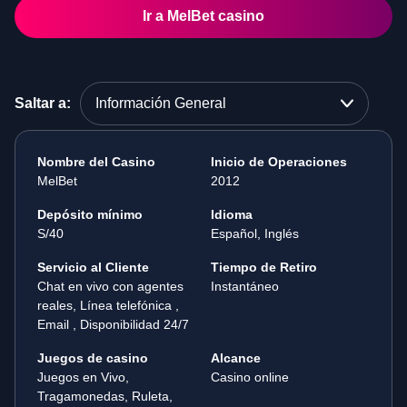
Ir a MelBet casino
Saltar a:
Información General
Nombre del Casino
Inicio de Operaciones
MelBet
2012
Depósito mínimo
Idioma
S/40
Español, Inglés
Servicio al Cliente
Tiempo de Retiro
Chat en vivo con agentes
Instantáneo
reales, Línea telefónica ,
Email , Disponibilidad 24/7
Juegos de casino
Alcance
Juegos en Vivo,
Casino online
Tragamonedas, Ruleta,