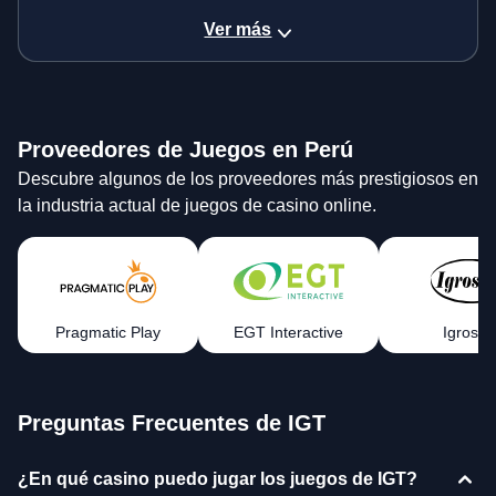
Ver más
Proveedores de Juegos en Perú
Descubre algunos de los proveedores más prestigiosos en
la industria actual de juegos de casino online.
Pragmatic Play
EGT Interactive
Igrosoft
Preguntas Frecuentes de IGT
¿En qué casino puedo jugar los juegos de IGT?