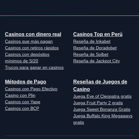
Casinos con dinero real
Casinos Top en Perú
Casinos que más pagan
Reseña de Inkabet
Casinos con retiros rápidos
Reseña de Doradobet
Casinos con depósitos
Reseña de Solbet
mínimos de S/20
Reseña de Jackpot City
Trucos para ganar en casinos
Métodos de Pago
Reseñas de Juegos de
Casinos con Pago Efectivo
Casino
Casino con Plin
Juega Eye of Cleopatra gratis
Casinos con Yape
Juega Fruit Party 2 gratis
Casinos con BCP
Juega Sweet Bonanza Gratis
Juega Buffalo King Megaways
gratis