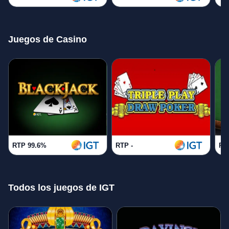
Juegos de Casino
RTP 99.6%
RTP -
RT
Todos los juegos de IGT