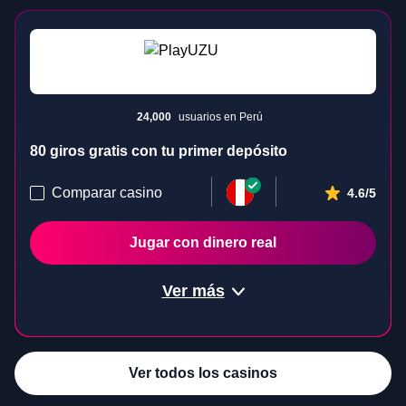
24,000
usuarios en Perú
80 giros gratis con tu primer depósito
Comparar casino
4.6/5
Jugar con dinero real
Ver más
Ver todos los casinos