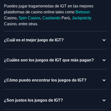
Puedes jugar tragamonedas de IGT en las mejores
plataformas de casino online tales como
Betsson
Casino,
Spin Casino
,
Casilando
Perú,
Jackpotcity
Casino, entre otras.
¿Cuál es el mejor juego de IGT?
¿Cuáles son los juegos de IGT que más pagan?
¿Cómo puedo encontrar los juegos de IGT?
¿Son justos los juegos de IGT?