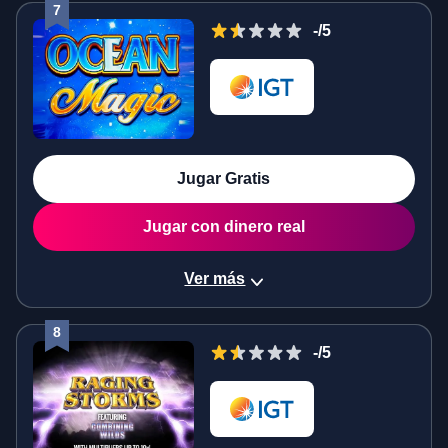
7
-
/5
Jugar Gratis
Jugar con dinero real
Ver más
8
-
/5