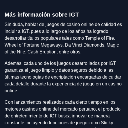
Más información sobre IGT
Sin duda, hablar de juegos de casino online de calidad es
incluir a IGT, pues a lo largo de los años ha logrado
desarrollar títulos populares tales como Temple of Fire,
Wheel of Fortune Megaways, Da Vinci Diamonds, Magic
of the Nile, Cash Eruption, entre otros.
Además, cada uno de los juegos desarrollados por IGT
garantiza el juego limpio y datos seguros debido a las
últimas tecnologías de encriptación encargadas de cuidar
cada detalle durante la experiencia de juego en un casino
online.
Con lanzamientos realizados cada cierto tiempo en los
mejores casinos online del mercado peruano, el producto
de entretenimiento de IGT busca innovar de manera
constante incluyendo funciones de juego como Sticky