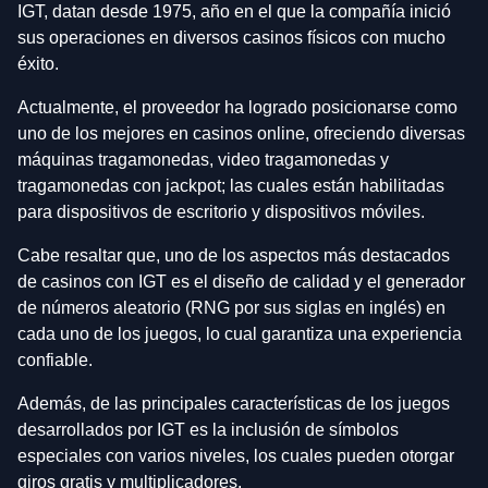
IGT, datan desde 1975, año en el que la compañía inició
sus operaciones en diversos casinos físicos con mucho
éxito.
Actualmente, el proveedor ha logrado posicionarse como
uno de los mejores en casinos online, ofreciendo diversas
máquinas tragamonedas, video tragamonedas y
tragamonedas con jackpot; las cuales están habilitadas
para dispositivos de escritorio y dispositivos móviles.
Cabe resaltar que, uno de los aspectos más destacados
de casinos con IGT es el diseño de calidad y el generador
de números aleatorio (RNG por sus siglas en inglés) en
cada uno de los juegos, lo cual garantiza una experiencia
confiable.
Además, de las principales características de los juegos
desarrollados por IGT es la inclusión de símbolos
especiales con varios niveles, los cuales pueden otorgar
giros gratis y multiplicadores.