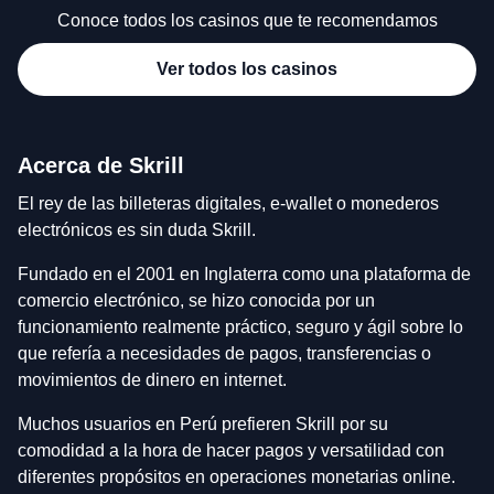
Conoce todos los casinos que te recomendamos
Ver todos los casinos
Acerca de Skrill
El rey de las billeteras digitales, e-wallet o monederos
electrónicos es sin duda Skrill.
Fundado en el 2001 en Inglaterra como una plataforma de
comercio electrónico, se hizo conocida por un
funcionamiento realmente práctico, seguro y ágil sobre lo
que refería a necesidades de pagos, transferencias o
movimientos de dinero en internet.
Muchos usuarios en Perú prefieren Skrill por su
comodidad a la hora de hacer pagos y versatilidad con
diferentes propósitos en operaciones monetarias online.