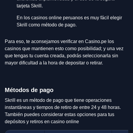
tarjeta Skrill.
En los casinos online peruanos es muy fácil elegir
Skrill como método de pago.
Para eso, te aconsejamos verificar en
Casino.pe
los
casinos que mantienen esto como posibilidad; y una vez
que tengas tu cuenta creada, podrás seleccionarla sin
mayor dificultad a la hora de depositar o retirar.
Métodos de pago
Skrill es un método de pago que tiene operaciones
instantáneas y tiempos de retiro de entre 24 y 48 horas.
También puedes considerar estas opciones para tus
depósitos y retiros en casino online