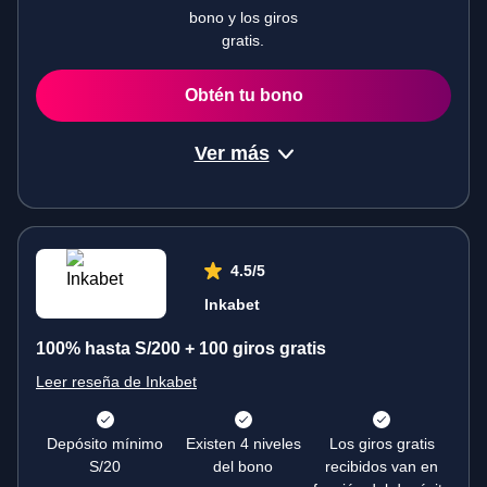
bono y los giros
gratis.
Obtén tu bono
Ver más
4.5/5
Inkabet
100% hasta S/200 + 100 giros gratis
Leer reseña de Inkabet
Depósito mínimo
Existen 4 niveles
Los giros gratis
S/20
del bono
recibidos van en