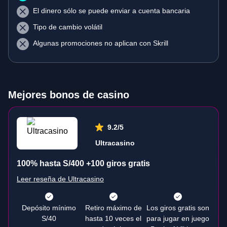
El dinero sólo se puede enviar a cuenta bancaria
Tipo de cambio volátil
Algunas promociones no aplican con Skrill
Mejores bonos de casino
9.2/5
Ultracasino
100% hasta S/400 +100 giros gratis
Leer reseña de Ultracasino
Depósito mínimo
Retiro máximo de
Los giros gratis son
S/40
hasta 10 veces el
para jugar en juego