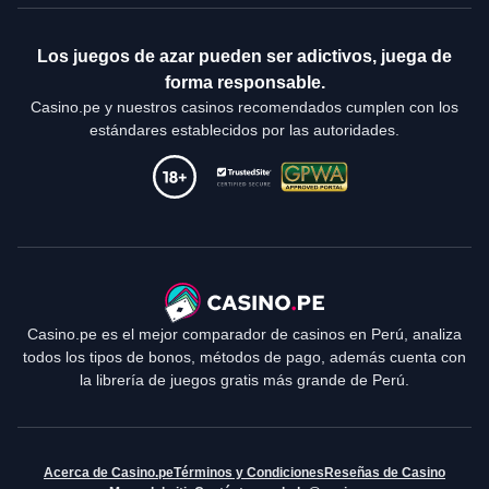
Los juegos de azar pueden ser adictivos, juega de
forma responsable.
Casino.pe y nuestros casinos recomendados cumplen con los
estándares establecidos por las autoridades.
Casino.pe es el mejor comparador de casinos en Perú, analiza
todos los tipos de bonos, métodos de pago, además cuenta con
la librería de juegos gratis más grande de Perú.
Acerca de Casino.pe
Términos y Condiciones
Reseñas de Casino