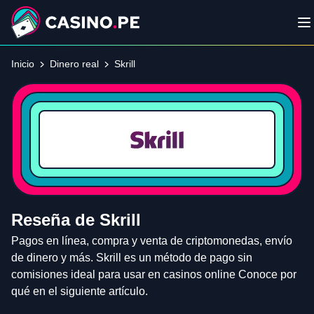
Inicio
dinero real
skrill
Reseña de Skrill
Pagos en línea, compra y venta de criptomonedas, envío
de dinero y más. Skrill es un método de pago sin
comisiones ideal para usar en casinos online Conoce por
qué en el siguiente artículo.