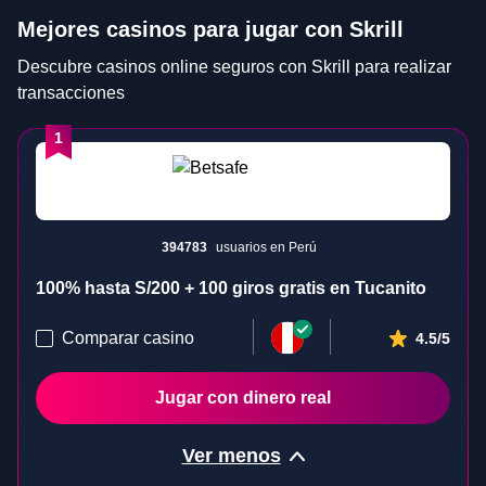
Mejores casinos para jugar con Skrill
Descubre casinos online seguros con Skrill para realizar
transacciones
1
394783
usuarios en Perú
100% hasta S/200 + 100 giros gratis en Tucanito
Comparar casino
4.5/5
Jugar con dinero real
Ver menos