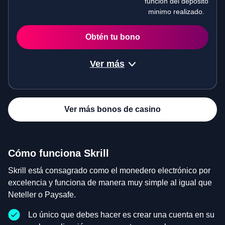
función del depósito
minimo realizado.
Obtén tu bono
Ver más
Ver más bonos de casino
Cómo funciona Skrill
Skrill está consagrado como el monedero electrónico por
excelencia y funciona de manera muy simple al igual que
Neteller o Paysafe.
Lo único que debes hacer es crear una cuenta en su