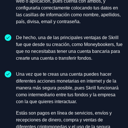
web o aplicación, pues cuenta con ambos, y
configurarla correctamente colocando tus datos en
las casillas de información como nombre, apellidos,
país, divisa, email y contraseña.
De hecho, una de las principales ventajas de Skrill
fue que desde su creación, como Moneybookers, fue
que no necesitabas tener una cuenta bancaria para
crearte una cuenta o transferir fondos.
Una vez que te creas una cuenta puedes hacer
diferentes acciones monetarias en internet y de la
manera más segura posible, pues Skrill funcionará
como intermediario entre tus fondos y la empresa
con la que quieres interactuar.
Estás son pagos en línea de servicios, envíos y
recepciones de dinero, compra y ventas de
diferentes criptomonedas y el uso de la segura