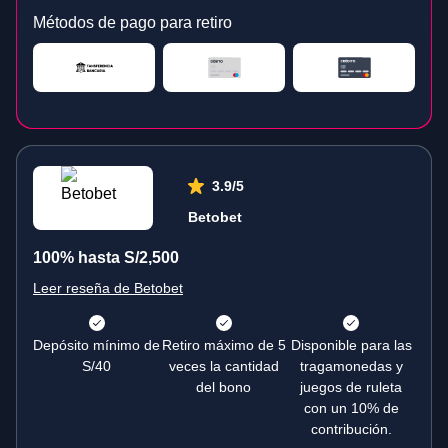
Métodos de pago para retiro
3.9/5
Betobet
100% hasta S/2,500
Leer reseña de Betobet
Depósito mínimo de
Retiro máximo de 5
Disponible para las
S/40
veces la cantidad
tragamonedas y
del bono
juegos de ruleta
con un 10% de
contribución.