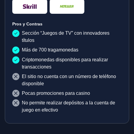
Pros y Contras
Sección “Juegos de TV” con innovadores
títulos
Más de 700 tragamonedas
Criptomonedas disponibles para realizar
transacciones
El sitio no cuenta con un número de teléfono
disponible
Pocas promociones para casino
No permite realizar depósitos a la cuenta de
juego en efectivo