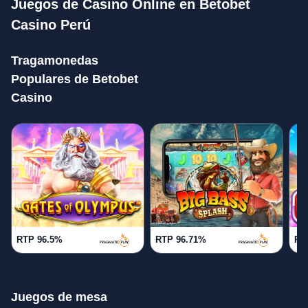
Juegos de Casino Online en Betobet
Casino Perú
Tragamonedas
Populares de Betobet
Casino
RTP 96.5%
RTP 96.71%
RT
Juegos de mesa