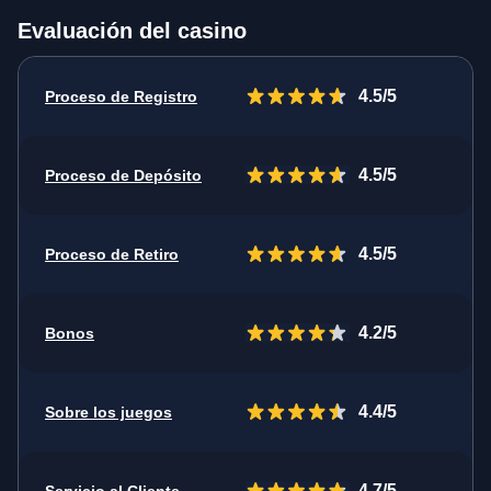
Evaluación del casino
4.5
/5
Proceso de Registro
4.5
/5
Proceso de Depósito
4.5
/5
Proceso de Retiro
4.2
/5
Bonos
4.4
/5
Sobre los juegos
4.7
/5
Servicio al Cliente