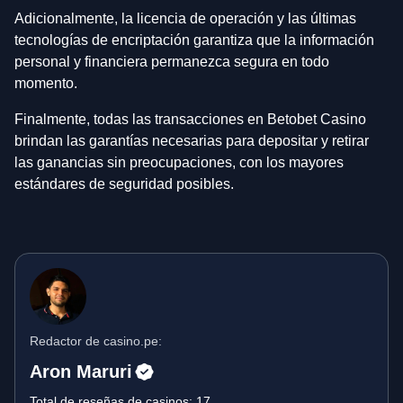
Adicionalmente, la licencia de operación y las últimas
tecnologías de encriptación garantiza que la información
personal y financiera permanezca segura en todo
momento.
Finalmente, todas las transacciones en Betobet Casino
brindan las garantías necesarias para depositar y retirar
las ganancias sin preocupaciones, con los mayores
estándares de seguridad posibles.
Redactor de casino.pe:
Aron Maruri
Total de reseñas de casinos:
17