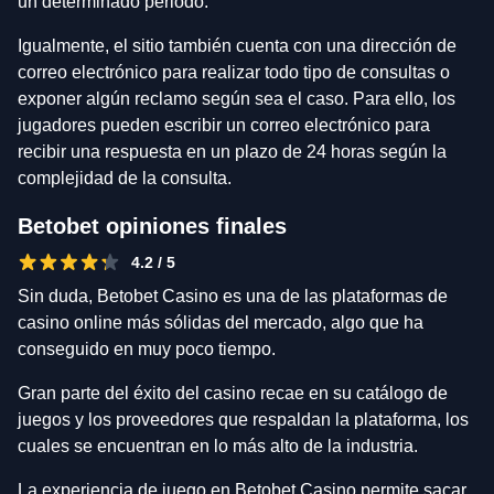
un determinado periodo.
Igualmente, el sitio también cuenta con una dirección de
correo electrónico para realizar todo tipo de consultas o
exponer algún reclamo según sea el caso. Para ello, los
jugadores pueden escribir un correo electrónico para
recibir una respuesta en un plazo de 24 horas según la
complejidad de la consulta.
Betobet opiniones finales
4.2
/
5
Sin duda, Betobet Casino es una de las plataformas de
casino online más sólidas del mercado, algo que ha
conseguido en muy poco tiempo.
Gran parte del éxito del casino recae en su catálogo de
juegos y los proveedores que respaldan la plataforma, los
cuales se encuentran en lo más alto de la industria.
La experiencia de juego en Betobet Casino permite sacar