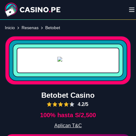
Inicio
resenas
betobet
Betobet Casino
4.2
/5
100% hasta S/2,500
Aplican T&C