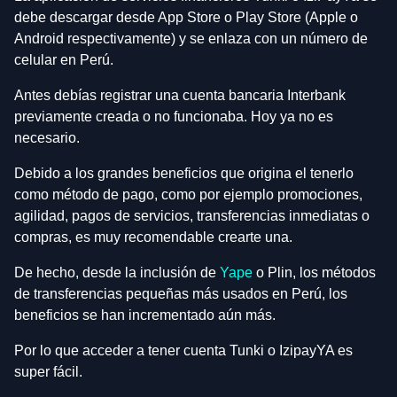
debe descargar desde App Store o Play Store (Apple o
Android respectivamente) y se enlaza con un número de
celular en Perú.
Antes debías registrar una cuenta bancaria Interbank
previamente creada o no funcionaba. Hoy ya no es
necesario.
Debido a los grandes beneficios que origina el tenerlo
como método de pago, como por ejemplo promociones,
agilidad, pagos de servicios, transferencias inmediatas o
compras, es muy recomendable crearte una.
De hecho, desde la inclusión de
Yape
o Plin, los métodos
de transferencias pequeñas más usados en Perú, los
beneficios se han incrementado aún más.
Por lo que acceder a tener cuenta Tunki o IzipayYA es
super fácil.