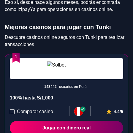
Eso sí, desde hace algunos meses, podrás encontrarla
como IzipayYa para operaciones en casinos online.
Mejores casinos para jugar con Tunki
Descubre casinos online seguros con Tunki para realizar
transacciones
1
143442
usuarios en Perú
100% hasta S/1,000
Comparar casino
4.4/5
Jugar con dinero real