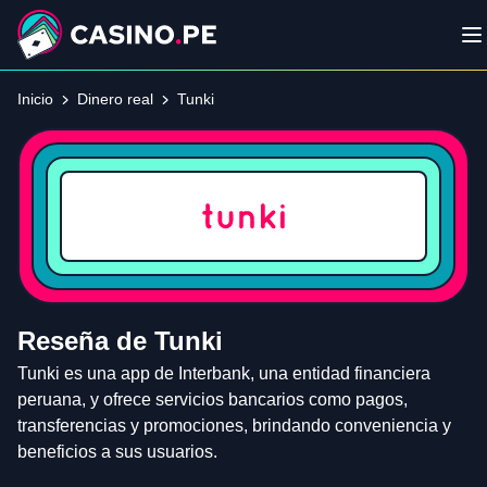
Inicio
dinero real
tunki
Reseña de Tunki
Tunki es una app de Interbank, una entidad financiera
peruana, y ofrece servicios bancarios como pagos,
transferencias y promociones, brindando conveniencia y
beneficios a sus usuarios.