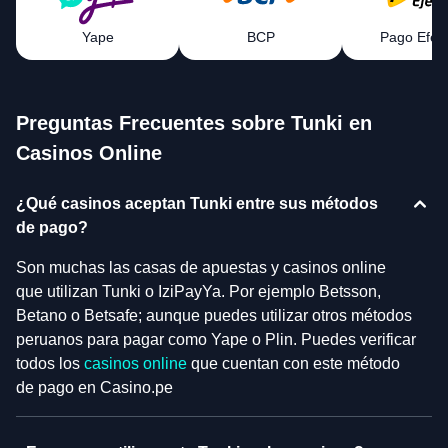
Yape
BCP
Pago Efect
Preguntas Frecuentes sobre Tunki en
Casinos Online
¿Qué casinos aceptan Tunki entre sus métodos
de pago?
Son muchas las casas de apuestas y casinos online
que utilizan Tunki o IziPayYa. Por ejemplo Betsson,
Betano o Betsafe; aunque puedes utilizar otros métodos
peruanos para pagar como Yape o Plin. Puedes verificar
todos los
casinos online
que cuentan con este método
de pago en
Casino.pe