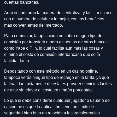
cuentas bancarias.
Aquí encontraron la manera de centralizar y facilitar su uso
con el número de celular y lo mejor, con los beneficios
más convenientes del mercado.
Para comenzar, la aplicación no cobra ningún tipo de
comisión por transferir dinero a cuentas de otros bancos
como Yape o Plin, lo cual facilita aún más las cosas y
elimina el costo de comisión interbancaria que solía
fastidiar tanto.
Depositando con este método en un casino online,
tampoco verás ningún tipo de recargo en la tarifa, ya que
la finalidad justamente de esta es proveer servicios fáciles
de usar sin elevar el costo en ningún porcentaje.
Lo que sí debe considerar cualquier jugador o usuario de
casino.pe es que la aplicación tiene un límite de
seguridad bien bajo en relación a las transferencias