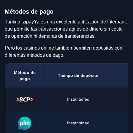
Métodos de pago
Tunki o IzipayYa es una excelente aplicación de Interbank
que permite las transacciones ágiles de dinero sin costo
de operación ni demoras de transferencias.
Pero los casinos online también permiten depósitos con
diferentes métodos de pago.
Método de
Tiempo de depósito
Ti
pago
Instantáneo
Instantáneo