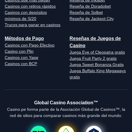
Casinos que más pagan
Reseña de Inkabet
Casinos con retiros rápidos
Reseña de Doradobet
Casinos con depósitos
Reseña de Solbet
mínimos de S/20
Reseña de Jackpot City
Trucos para ganar en casinos
Métodos de Pago
Reseñas de Juegos de
Casinos con Pago Efectivo
Casino
Casino con Plin
Juega Eye of Cleopatra gratis
Casinos con Yape
Juega Fruit Party 2 gratis
Casinos con BCP
Juega Sweet Bonanza Gratis
Juega Buffalo King Megaways
gratis
Global Casino Association™
Casino.pe forma parte de la Asociación Global de Casinos™, la
red de sitios para comparar casinos más grande del mundo.