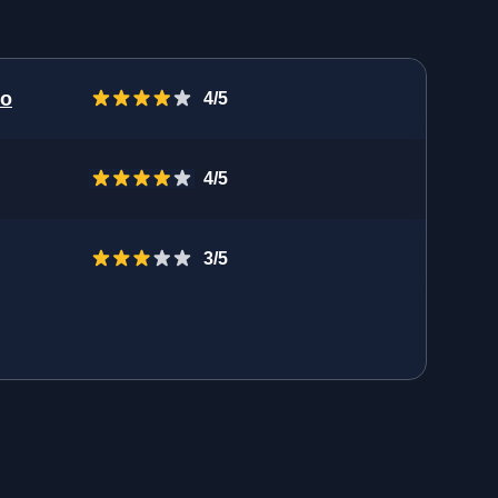
to
4
/5
4
/5
3
/5