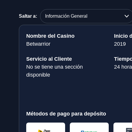
Saltar a:
Información General
Nombre del Casino
Inicio
Betwarrior
2019
Servicio al Cliente
Tiempo
No se tiene una sección
24 hora
disponible
Métodos de pago para depósito