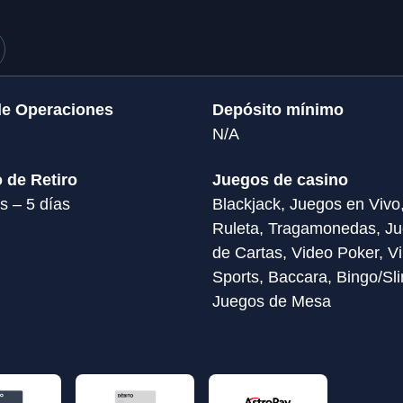
 de Operaciones
Depósito mínimo
N/A
 de Retiro
Juegos de casino
s – 5 días
Blackjack, Juegos en Vivo
Ruleta, Tragamonedas, J
de Cartas, Video Poker, Vi
Sports, Baccara, Bingo/Sli
Juegos de Mesa