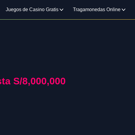
Juegos de Casino Gratis
Tragamonedas Online
ta S/8,000,000