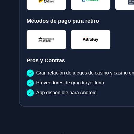
Métodos de pago para retiro
Pros y Contras
Gran relación de juegos de casino y casino en
Proveedores de gran trayectoria
App disponible para Android