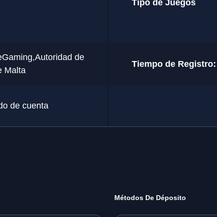
Tipo de Juegos
eGaming,Autoridad de
Tiempo de Registro:
 Malta
do de cuenta
Métodos De Déposito