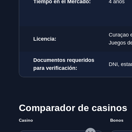
Tiempo en el Mercado:
4 años
Curaçao 
Licencia:
Juegos de
Documentos requeridos
DNI, esta
para verificación:
Comparador de casinos
Casino
Bonos