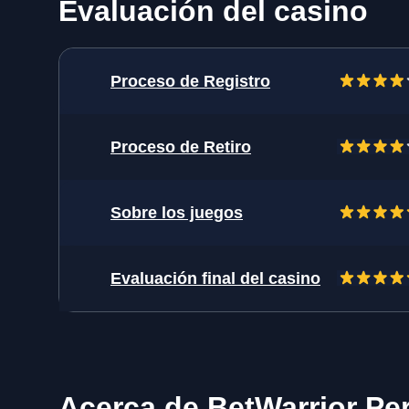
Evaluación del casino
Proceso de Registro
Proceso de Retiro
Sobre los juegos
Evaluación final del casino
Acerca de BetWarrior Pe